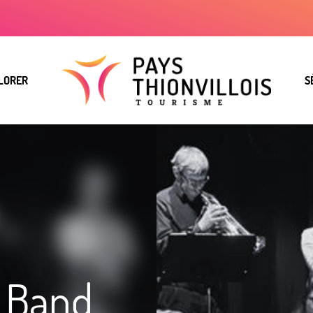
LORER
S
g Band