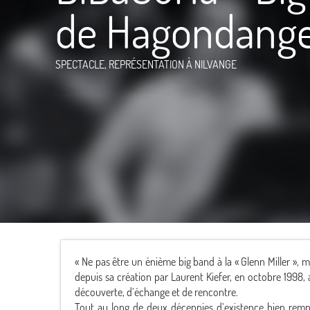
de Hagondang
SPECTACLE, REPRÉSENTATION
À NILVANGE
« Ne pas être un énième big band à la « Glenn Miller », m
depuis sa création par Laurent Kiefer, en octobre 1998
découverte, d’échange et de rencontre.
Tout au long de deux décennies d’existence bien rempl