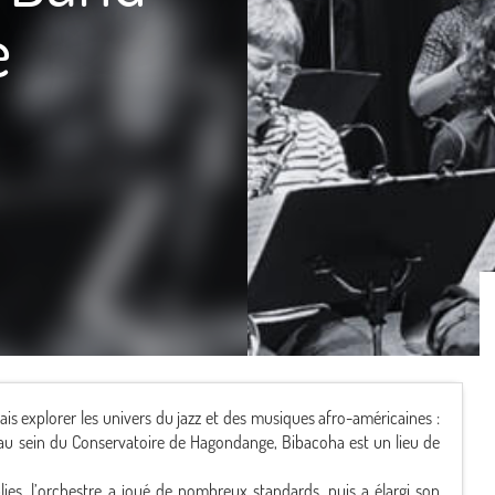
e
ais explorer les univers du jazz et des musiques afro-américaines :
, au sein du Conservatoire de Hagondange, Bibacoha est un lieu de
ies, l’orchestre a joué de nombreux standards, puis a élargi son