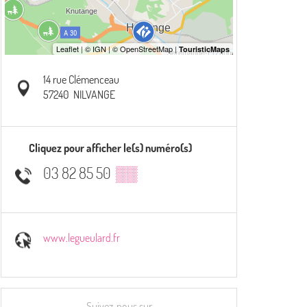
14 rue Clémenceau
57240
NILVANGE
Cliquez pour afficher le(s) numéro(s)
03 82 85 50
▒▒
www.legueulard.fr
Suivez-nous sur