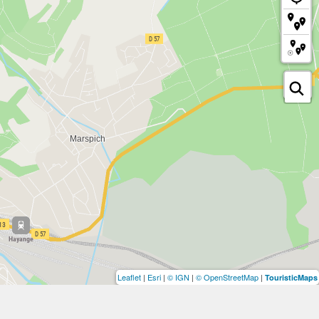
Leaflet
|
Esri
|
© IGN
|
© OpenStreetMap
|
TouristicMaps