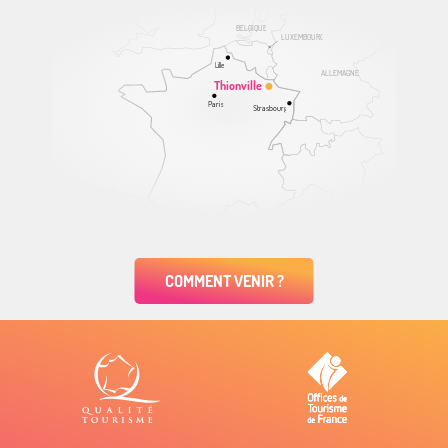
BELGIQUE
LUXEMBOURG
Lille
ALLEMAGNE
Thionville
Paris
Strasbourg
COMMENT VENIR ?