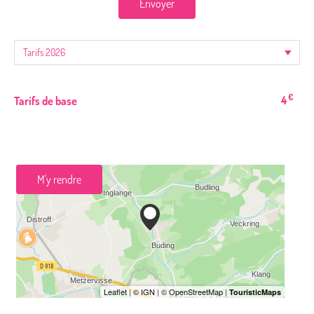
Envoyer
€
4
Tarifs de base
M'y rendre