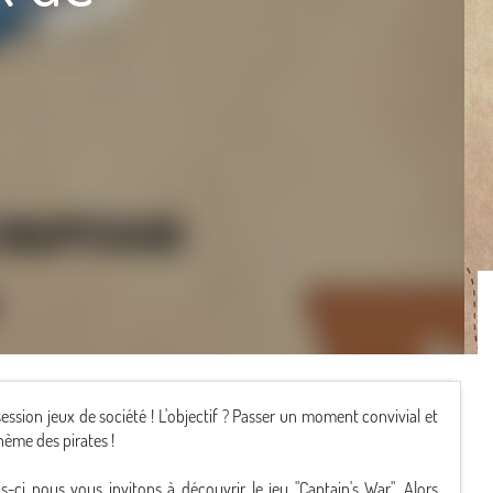
ssion jeux de société ! L'objectif ? Passer un moment convivial et
hème des pirates !
s-ci nous vous invitons à découvrir le jeu "Captain's War". Alors