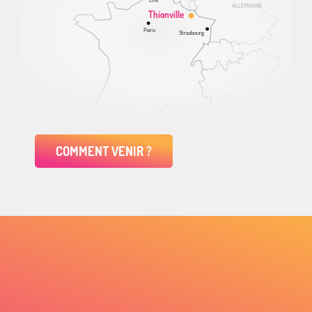
ALLEMAGNE
Thionville
Paris
Strasbourg
COMMENT VENIR ?