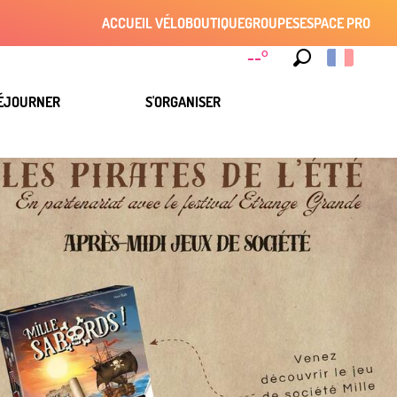
ACCUEIL VÉLO
BOUTIQUE
GROUPES
ESPACE PRO
--°
Recherche
ÉJOURNER
S'ORGANISER