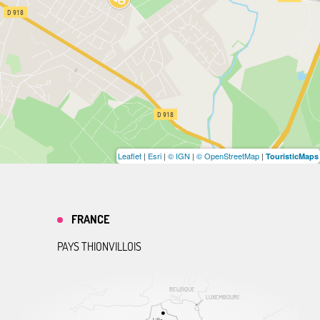
Leaflet
|
Esri
|
© IGN
|
© OpenStreetMap
|
TouristicMaps
FRANCE
PAYS THIONVILLOIS
BELGIQUE
LUXEMBOURG
Lille