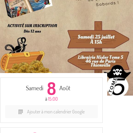
8
Samedi
Août
à
15:00
Ajouter à mon calendrier Google