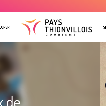
LORER
S
x de