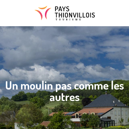
Aller
au
contenu
principal
Un moulin pas comme les
autres